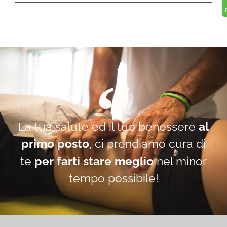
La tua salute ed il tuo benessere
al
primo posto
, ci prendiamo cura di
te
per farti stare meglio
nel minor
tempo possibile!