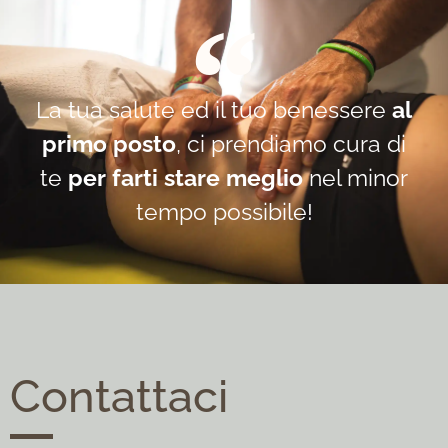
La tua salute ed il tuo benessere
al
primo posto
, ci prendiamo cura di
te
per farti stare meglio
nel minor
tempo possibile!
Contattaci