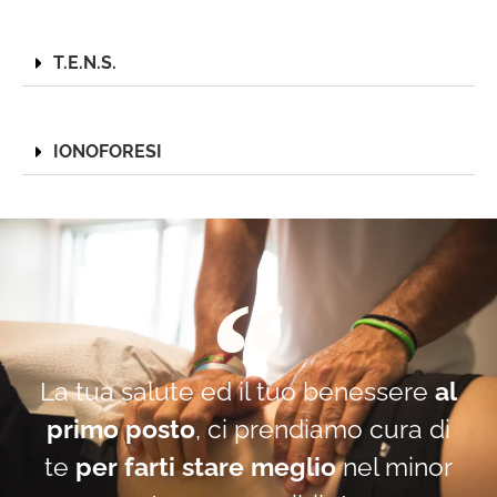
T.E.N.S.
IONOFORESI
La tua salute ed il tuo benessere
al
primo posto
, ci prendiamo cura di
te
per farti stare meglio
nel minor