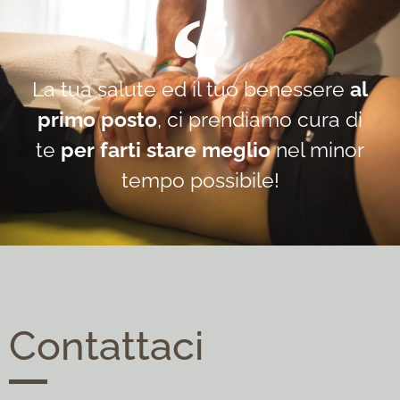
La tua salute ed il tuo benessere
al
primo posto
, ci prendiamo cura di
te
per farti stare meglio
nel minor
tempo possibile!
Contattaci